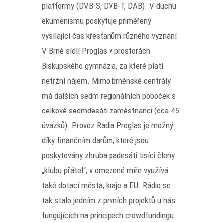
platformy (DVB-S, DVB-T, DAB). V duchu
ekumenismu poskytuje přiměřený
vysílající čas křesťanům různého vyznání.
V Brně sídlí Proglas v prostorách
Biskupského gymnázia, za které platí
netržní nájem. Mimo brněnské centrály
má dalších sedm regionálních poboček s
celkově sedmdesáti zaměstnanci (cca 45
úvazků). Provoz Radia Proglas je možný
díky finančním darům, které jsou
poskytovány zhruba padesáti tisíci členy
„klubu přátel“, v omezené míře využívá
také dotací města, kraje a EU. Rádio se
tak stalo jedním z prvních projektů u nás
fungujících na principech crowdfundingu.