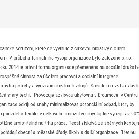
anské sdružení, které se vyvinulo z církevní iniciativy s cílem
em. V průběhu formálního vývoje organizace bylo založeno s.r.o.
ku 2014 je právní forma organizace přeměněna na sociální družstv
rospěšná činnost za účelem pracovní a sociální integrace
tní potřeby a využívání místních zdrojů. Sociální družstvo vlast
vává starý textil. Provozuje azylovou ubytovnu v Broumově v Centru
ganizace odvíjí od snahy minimalizovat potenciální odpad, který by
un použitého textilu, v celkového množství smysluplně využije až 90
btížně umístitelná na trhu práce. Textil získává ze sběrných kontej
 pořádají obecní a městské úřady, školy a další organizace. Třetinu