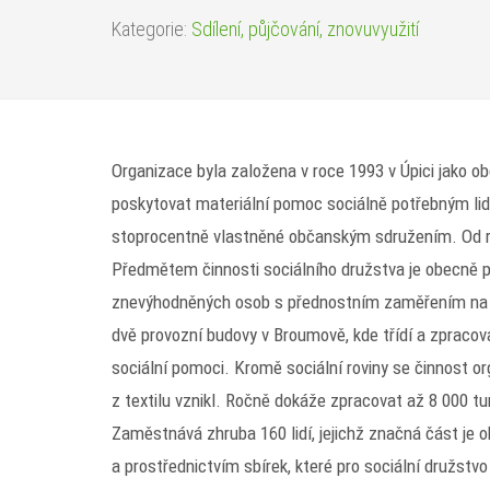
Kategorie:
Sdílení, půjčování, znovuvyužití
Organizace byla založena v roce 1993 v Úpici jako obč
poskytovat materiální pomoc sociálně potřebným lid
stoprocentně vlastněné občanským sdružením. Od ro
Předmětem činnosti sociálního družstva je obecně p
znevýhodněných osob s přednostním zaměřením na mís
dvě provozní budovy v Broumově, kde třídí a zpraco
sociální pomoci. Kromě sociální roviny se činnost or
z textilu vznikl. Ročně dokáže zpracovat až 8 000 t
Zaměstnává zhruba 160 lidí, jejichž značná část je o
a prostřednictvím sbírek, které pro sociální družstvo