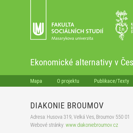
Ekonomické alternativy v Čes
Mapa
O projektu
Publikace/Texty
DIAKONIE BROUMOV
Adresa: Husova 319, Velká Ves, Broumov 550 01
Webové stránky:
www.diakoniebroumov.cz