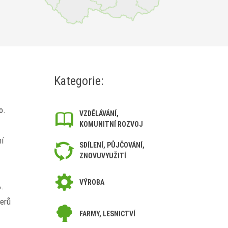
Kategorie:
o.
VZDĚLÁVÁNÍ,
KOMUNITNÍ ROZVOJ
ní
SDÍLENÍ, PŮJČOVÁNÍ,
ZNOVUVYUŽITÍ
VÝROBA
%.
nerů
FARMY, LESNICTVÍ